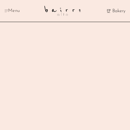
Je mandje is nog leeg
Menu
Bakery
Totaal:
0.00
Afrekenen
Winkelwagen leegmaken